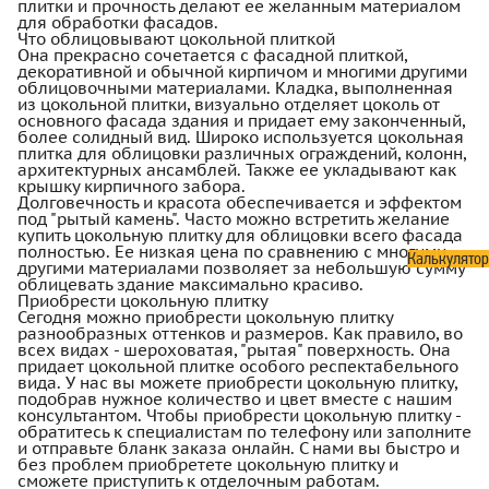
плитки и прочность делают ее желанным материалом
для обработки фасадов.
Что облицовывают цокольной плиткой
Она прекрасно сочетается с фасадной плиткой,
декоративной и обычной кирпичом и многими другими
облицовочными материалами. Кладка, выполненная
из цокольной плитки, визуально отделяет цоколь от
основного фасада здания и придает ему законченный,
более солидный вид. Широко используется цокольная
плитка для облицовки различных ограждений, колонн,
архитектурных ансамблей. Также ее укладывают как
крышку кирпичного забора.
Долговечность и красота обеспечивается и эффектом
под "рытый камень". Часто можно встретить желание
купить цокольную плитку для облицовки всего фасада
полностью. Ее низкая цена по сравнению с многими
Калькулятор
другими материалами позволяет за небольшую сумму
облицевать здание максимально красиво.
Приобрести цокольную плитку
Сегодня можно приобрести цокольную плитку
разнообразных оттенков и размеров. Как правило, во
всех видах - шероховатая, "рытая" поверхность. Она
придает цокольной плитке особого респектабельного
вида. У нас вы можете приобрести цокольную плитку,
подобрав нужное количество и цвет вместе с нашим
консультантом. Чтобы приобрести цокольную плитку -
обратитесь к специалистам по телефону или заполните
и отправьте бланк заказа онлайн. С нами вы быстро и
без проблем приобретете цокольную плитку и
сможете приступить к отделочным работам.