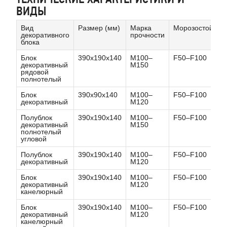
ВИДЫ
Вид
Размер (мм)
Марка
Морозостойкост
декоративного
прочности
блока
Блок
390x190x140
М100–
F50–F100
декоративный
М150
рядовой
полнотелый
Блок
390x90x140
М100–
F50–F100
декоративный
М120
Полублок
390x190x140
М100–
F50–F100
декоративный
М150
полнотелый
угловой
Полублок
390x190x140
М100–
F50–F100
декоративный
М120
Блок
390x190x140
М100–
F50–F100
декоративный
М120
канелюрный
Блок
390x190x140
М100–
F50–F100
декоративный
М120
канелюрный