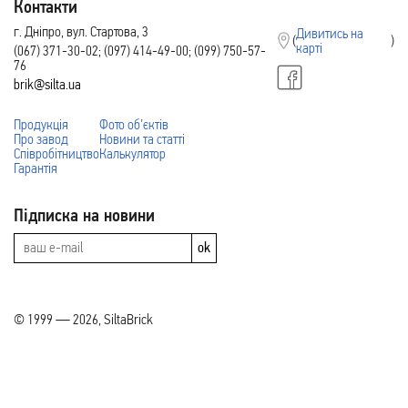
Контакти
г. Дніпро, вул. Стартова, 3
Дивитись на
(
)
карті
(067) 371-30-02; (097) 414-49-00; (099) 750-57-
76
brik@silta.ua
Продукція
Фото об’єктів
Про завод
Новини та статті
Співробітництво
Калькулятор
Гарантія
Підписка на новини
ok
© 1999 — 2026, SiltaBrick