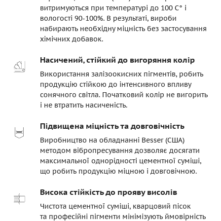
витримуються при температурі до 100 C° і
вологості 90-100%. В результаті, вироби
набирають необхідну міцність без застосування
хімічних добавок.
Насичений, стійкий до вигоряння колір
Використання залізоокисних пігментів, робить
продукцію стійкою до інтенсивного впливу
сонячного світла. Початковий колір не вигорить
і не втратить насиченість.
Підвищена міцність та довговічність
Виробництво на обладнанні Besser (США)
методом вібропресування дозволяє досягати
максимальної однорідності цементної суміші,
що робить продукцію міцною і довговічною.
Висока стійкість до прояву висолів
Чистота цементної суміші, кварцовий пісок
та професійні пігменти мінімізують ймовірність