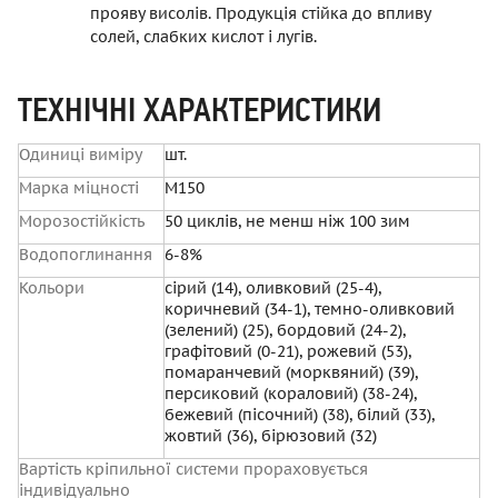
прояву висолів. Продукція стійка до впливу
солей, слабких кислот і лугів.
ТЕХНІЧНІ ХАРАКТЕРИСТИКИ
Одиниці виміру
шт.
Марка міцності
М150
Морозостійкість
50 циклів, не менш ніж 100 зим
Водопоглинання
6-8%
Кольори
сірий (14), оливковий (25-4),
коричневий (34-1), темно-оливковий
(зелений) (25), бордовий (24-2),
графітовий (0-21), рожевий (53),
помаранчевий (морквяний) (39),
персиковий (кораловий) (38-24),
бежевий (пісочний) (38), білий (33),
жовтий (36), бірюзовий (32)
Вартість кріпильної системи прораховується
індивідуально