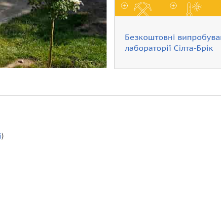
Безкоштовні випробува
лабораторії Сілта-Брік
і
)