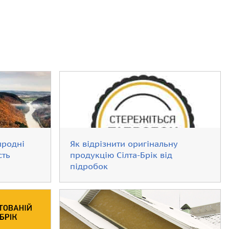
ДИ
иродні
Як відрізнити оригінальну
сть
продукцію Сілта-Брік від
м
підробок