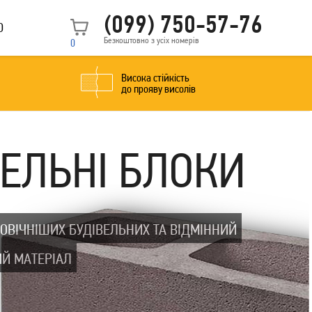
(099) 750-57-76
О
Безкоштовно з усіх номерів
0
Висока стійкість
до прояву висолів
ВЕЛЬНІ БЛОКИ
ОВІЧНІШИХ БУДІВЕЛЬНИХ ТА ВІДМІННИЙ
Й МАТЕРІАЛ