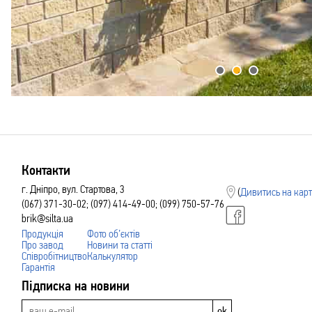
Контакти
г. Дніпро, вул. Стартова, 3
(
Дивитись на карт
(067) 371-30-02; (097) 414-49-00; (099) 750-57-76
brik@silta.ua
Продукція
Фото об’єктів
Про завод
Новини та статті
Співробітництво
Калькулятор
Гарантія
Підписка на новини
ok