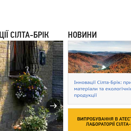
Ї СІЛТА-БРІК
НОВИНИ
НАВІСНІ ФАСА
«БРІКСТОУН»
14 фото в альбомі
Інновації Сілта-Брік: пр
матеріали та екологічні
Дивитись альбо
продукції