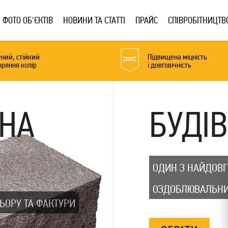
ФОТО ОБ'ЄКТІВ
НОВИНИ ТА СТАТТІ
ПРАЙС
СПІВРОБІТНИЦТВ
ний, стійкий
Підвищена міцність
оряння колір
і довговічність
НА
БУДІ
ОДИН З НАЙДОВГ
ОЗДОБЛЮВАЛЬНИ
ЬОРУ ТА ФАКТУРИ