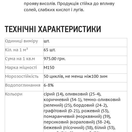
прояву висолів. Продукція стійка до впливу
солей, слабких кислот і лугів.
ТЕХНІЧНІ ХАРАКТЕРИСТИКИ
Одиниці виміру
шт.
Кіл. на 1 м²
65
шт.
Сума на 1 кв.м
975.00 грн.
Марка міцності
М150
Морозостійкість
50 циклів, не менш ніж100 зим
Водопоглинання
6-8%
Кольори
сірий (14), оливковий (25-4),
коричневий (34-1), темно-оливковий
(зелений) (25), бордовий (24-2),
графітовий (0-21), рожевий (53),
помаранчевий (морквяний) (39),
персиковий (кораловий) (38-24),
бежевий (пісочний) (38), білий (33),