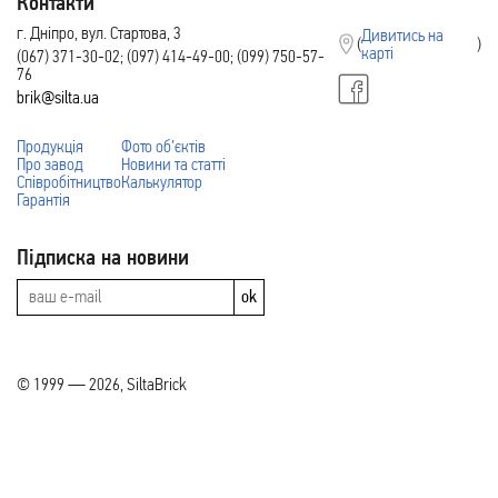
Контакти
г. Дніпро, вул. Стартова, 3
Дивитись на
(
)
карті
(067) 371-30-02; (097) 414-49-00; (099) 750-57-
76
brik@silta.ua
Продукція
Фото об’єктів
Про завод
Новини та статті
Співробітництво
Калькулятор
Гарантія
Підписка на новини
ok
© 1999 — 2026, SiltaBrick