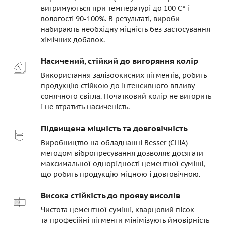
витримуються при температурі до 100 C° і
вологості 90-100%. В результаті, вироби
набирають необхідну міцність без застосування
хімічних добавок.
Насичений, стійкий до вигоряння колір
Використання залізоокисних пігментів, робить
продукцію стійкою до інтенсивного впливу
сонячного світла. Початковий колір не вигорить
і не втратить насиченість.
Підвищена міцність та довговічність
Виробництво на обладнанні Besser (США)
методом вібропресування дозволяє досягати
максимальної однорідності цементної суміші,
що робить продукцію міцною і довговічною.
Висока стійкість до прояву висолів
Чистота цементної суміші, кварцовий пісок
та професійні пігменти мінімізують ймовірність