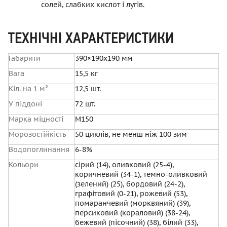
солей, слабких кислот і лугів.
ТЕХНІЧНІ ХАРАКТЕРИСТИКИ
Габарити
390×190x190 мм
Вага
15,5
кг
Кіл. на 1 м²
12,5
шт.
У піддоні
72
шт.
Марка міцності
М150
Морозостійкість
50 циклів, не менш ніж 100 зим
Водопоглинання
6-8%
Кольори
сірий (14), оливковий (25-4),
коричневий (34-1), темно-оливковий
(зелений) (25), бордовий (24-2),
графітовий (0-21), рожевий (53),
помаранчевий (морквяний) (39),
персиковий (кораловий) (38-24),
бежевий (пісочний) (38), білий (33),