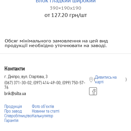
Блок гладкий широкий
390×190х190
от 127.20 грн/шт
Обсяг мінімального замовлення на цей вид
продукції необхідно уточнювати на заводі.
Контакти
г. Дніпро, вул. Стартова, 3
Дивитись на
(
)
карті
(067) 371-30-02; (097) 414-49-00; (099) 750-57-
76
brik@silta.ua
Продукція
Фото об’єктів
Про завод
Новини та статті
Співробітництво
Калькулятор
Гарантія